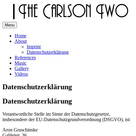
Skip
to
content
Menu
The Carlson Two
Home
About
Imprint
Datenschutzerklärung
References
Music
Gallery
Videos
Datenschutzerklärung
Datenschutzerklärung
Verantwortliche Stelle im Sinne der Datenschutzgesetze,
insbesondere der EU-Datenschutzgrundverordnung (DSGVO), ist:
Aron Gruschinske
Galileistr. 36