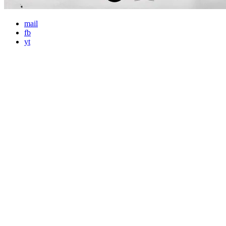
mail
fb
yt