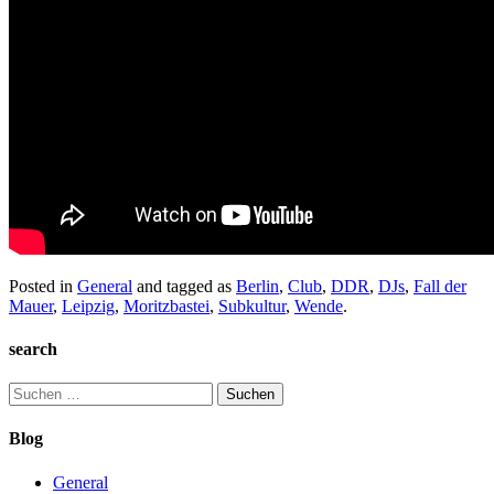
Posted in
General
and tagged as
Berlin
,
Club
,
DDR
,
DJs
,
Fall der
Mauer
,
Leipzig
,
Moritzbastei
,
Subkultur
,
Wende
.
search
Suchen
nach:
Blog
General