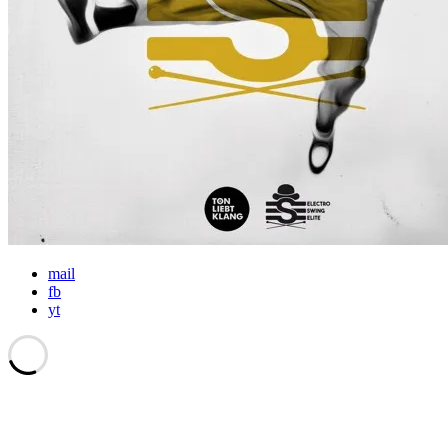
mail
fb
yt