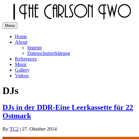
Skip
to
content
Menu
The Carlson Two
Home
About
Imprint
Datenschutzerklärung
References
Music
Gallery
Videos
DJs
DJs in der DDR-Eine Leerkassette für 22
Ostmark
By
TC2
|
27. Oktober 2014