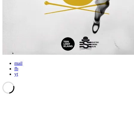
mail
fb
yt