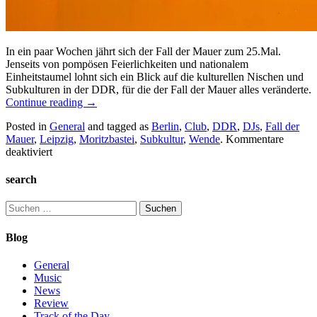
In ein paar Wochen jährt sich der Fall der Mauer zum 25.Mal.
Jenseits von pompösen Feierlichkeiten und nationalem
Einheitstaumel lohnt sich ein Blick auf die kulturellen Nischen und
Subkulturen in der DDR, für die der Fall der Mauer alles veränderte.
Continue reading
→
Posted in
General
and tagged as
Berlin
,
Club
,
DDR
,
DJs
,
Fall der
Mauer
,
Leipzig
,
Moritzbastei
,
Subkultur
,
Wende
.
Kommentare
für
deaktiviert
DJs
in
search
der
DDR-
Suchen
Eine
nach:
Leerkassette
Blog
für
22
General
Ostmark
Music
News
Review
Track of the Day