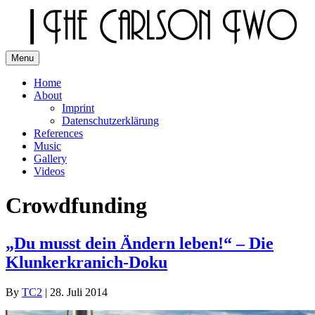
Skip
to
content
Menu
The Carlson Two
Home
About
Imprint
Datenschutzerklärung
References
Music
Gallery
Videos
Crowdfunding
„Du musst dein Ändern leben!“ – Die
Klunkerkranich-Doku
By
TC2
|
28. Juli 2014