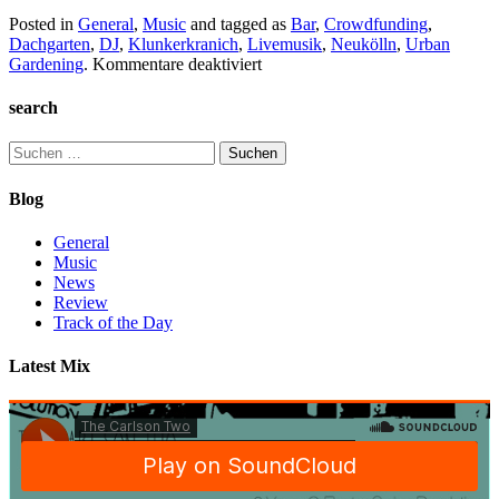
Posted in
General
,
Music
and tagged as
Bar
,
Crowdfunding
,
Dachgarten
,
DJ
,
Klunkerkranich
,
Livemusik
,
Neukölln
,
Urban
für
Gardening
.
Kommentare deaktiviert
„Du
musst
search
dein
Ändern
Suchen
leben!“
nach:
–
Blog
Die
Klunkerkranich-
General
Doku
Music
News
Review
Track of the Day
Latest Mix