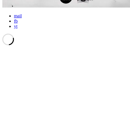
mail
fb
yt