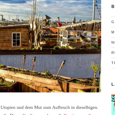
B
G
M
N
R
T
L
n Utopien und dem Mut zum Aufbruch in dieselbigen.