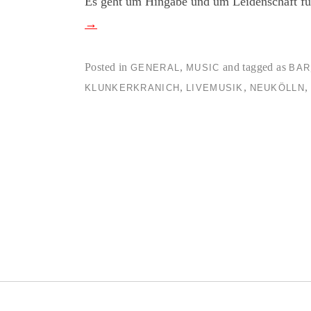
Es geht um Hingabe und um Leidenschaft für
→
Posted in
,
and tagged as
GENERAL
MUSIC
BAR
,
,
,
KLUNKERKRANICH
LIVEMUSIK
NEUKÖLLN