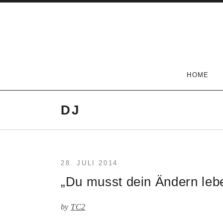
Skip
to
content
The Carlson Two
HOME
DJ
28. JULI 2014
„Du musst dein Ändern leb
by
TC2