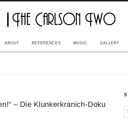
ABOUT
REFERENCES
MUSIC
GALLERY
S
en!“ – Die Klunkerkranich-Doku
S
n