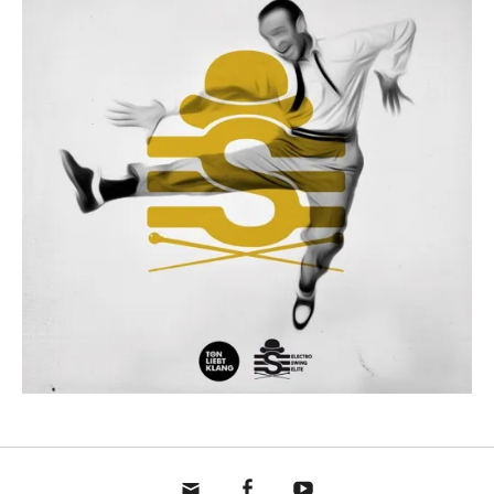
mail
fb
yt