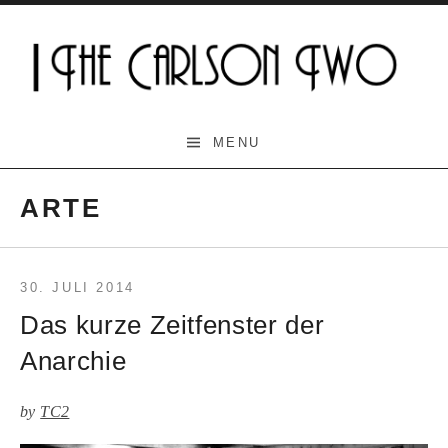
Skip
to
content
The Carlson Two
MENU
ARTE
30. JULI 2014
Das kurze Zeitfenster der
Anarchie
by
TC2