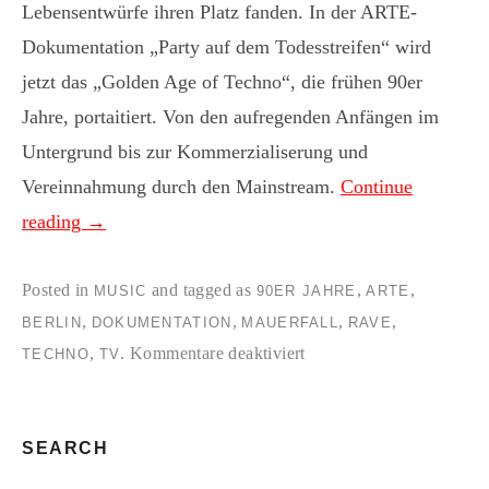
Lebensentwürfe ihren Platz fanden. In der ARTE-
Dokumentation „Party auf dem Todesstreifen“ wird
jetzt das „Golden Age of Techno“, die frühen 90er
Jahre, portaitiert. Von den aufregenden Anfängen im
Untergrund bis zur Kommerzialiserung und
Vereinnahmung durch den Mainstream.
Continue
reading
→
Posted in
and tagged as
,
,
MUSIC
90ER JAHRE
ARTE
,
,
,
,
BERLIN
DOKUMENTATION
MAUERFALL
RAVE
für
,
.
Kommentare deaktiviert
TECHNO
TV
Das
kurze
Zeitfenster
SEARCH
der