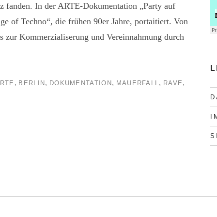
atz fanden. In der ARTE-Dokumentation „Party auf
e of Techno“, die frühen 90er Jahre, portaitiert. Von
is zur Kommerzialiserung und Vereinnahmung durch
L
,
,
,
,
,
RTE
BERLIN
DOKUMENTATION
MAUERFALL
RAVE
D
I
S
r