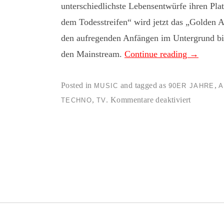
unterschiedlichste Lebensentwürfe ihren Pl
dem Todesstreifen“ wird jetzt das „Golden Ag
den aufregenden Anfängen im Untergrund b
den Mainstream.
Continue reading
→
Posted in
and tagged as
,
MUSIC
90ER JAHRE
A
für
,
.
Kommentare deaktiviert
TECHNO
TV
Das
kurze
Zeitfenste
der
Anarchie