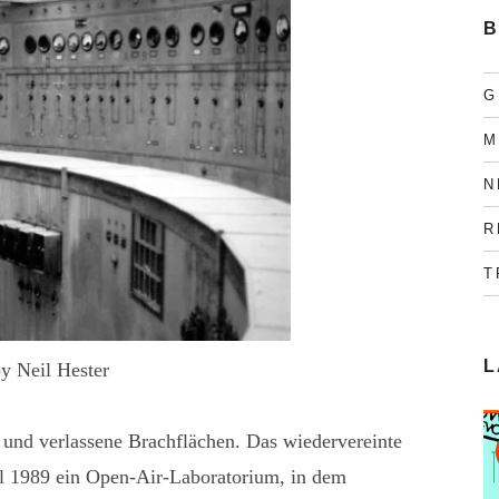
B
G
M
N
R
T
L
y Neil Hester
und verlassene Brachflächen. Das wiedervereinte
ll 1989 ein Open-Air-Laboratorium, in dem