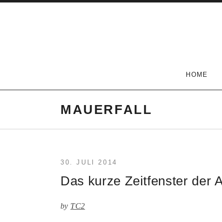
Skip
to
content
The Carlson Two
HOME
MAUERFALL
30. JULI 2014
Das kurze Zeitfenster der 
by
TC2