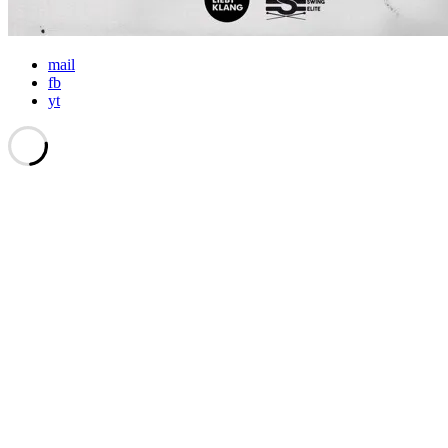
mail
fb
yt