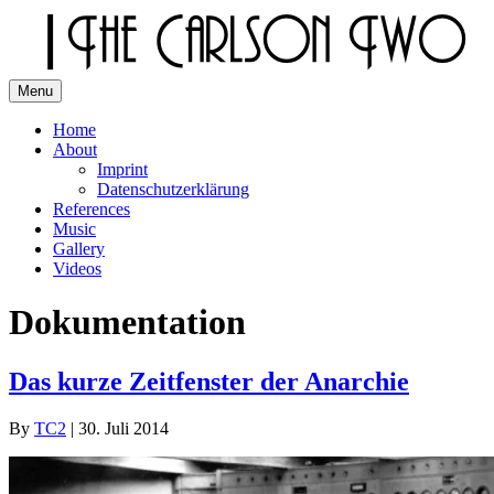
Skip
to
content
Menu
The Carlson Two
Home
About
Imprint
Datenschutzerklärung
References
Music
Gallery
Videos
Dokumentation
Das kurze Zeitfenster der Anarchie
By
TC2
|
30. Juli 2014