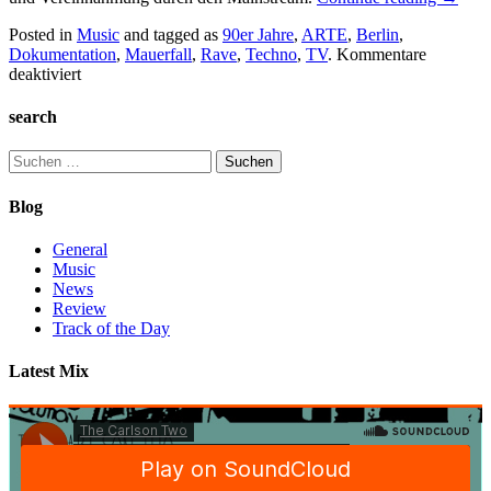
Posted in
Music
and tagged as
90er Jahre
,
ARTE
,
Berlin
,
Dokumentation
,
Mauerfall
,
Rave
,
Techno
,
TV
.
Kommentare
für
deaktiviert
Das
kurze
search
Zeitfenster
der
Suchen
Anarchie
nach:
Blog
General
Music
News
Review
Track of the Day
Latest Mix